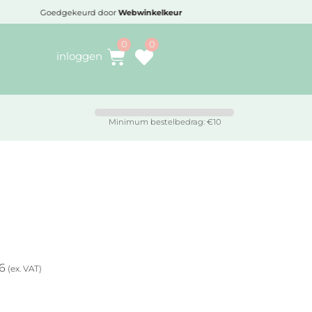
Goedgekeurd door
Webwinkelkeur
Voo
inloggen
Minimum bestelbedrag: €10
66
(ex. VAT)