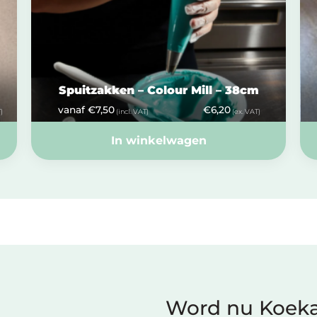
Spuitzakken – Colour Mill – 38cm
vanaf
€
7,50
€
6,20
)
(incl. VAT)
(ex. VAT)
In winkelwagen
Word nu Koeka