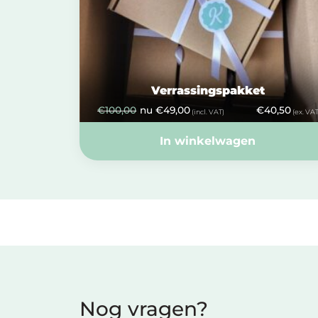
Verrassingspakket
€
100,00
nu
€
49,00
€
40,50
(incl. VAT)
(ex. VAT
In winkelwagen
Nog vragen?