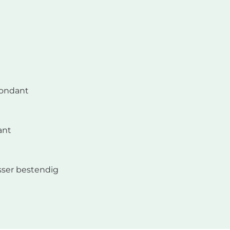
ondant
ant
ser bestendig