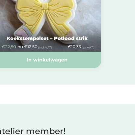
Koekstempelset – Potlood strik
€
22,50
nu
€
12,50
€
10,33
(incl. VAT)
(ex. VAT)
In winkelwagen
telier member!