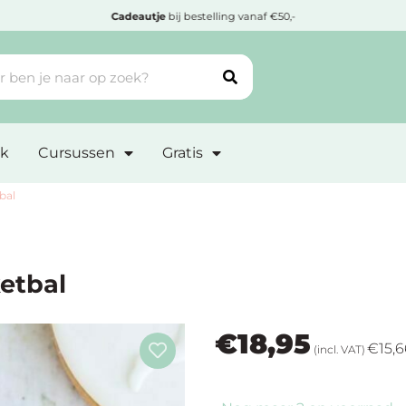
Cadeautje
bij bestelling vanaf €50,-
k
Cursussen
Gratis
bal
etbal
€
18,95
€
15,
(incl. VAT)