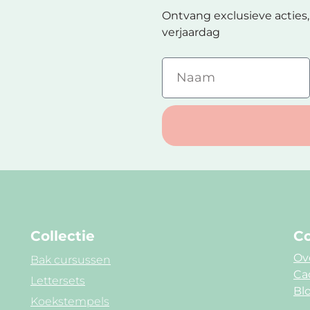
Ontvang exclusieve acties, 
verjaardag
Collectie
Co
Ov
Bak cursussen
Ca
Lettersets
Blo
Koekstempels