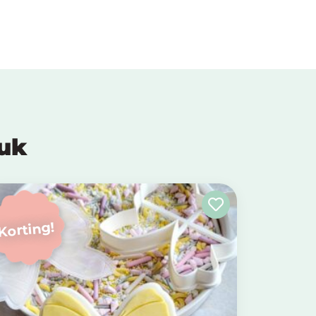
euk
Korting!