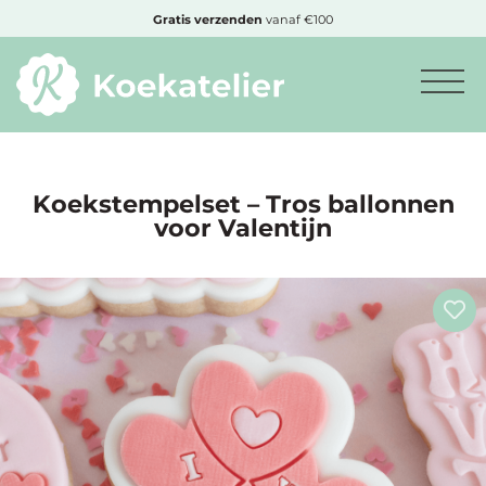
MENU
Gratis
verzenden
vanaf €100
Minimum
bestelbedrag:
€10
Koekstempelset – Tros ballonnen
voor Valentijn
Nieuwe
producten
Producten
op
soort
Producten