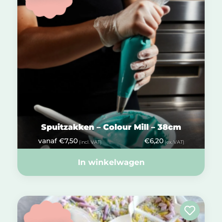
Spuitzakken – Colour Mill – 38cm
vanaf
€
7,50
€
6,20
(incl. VAT)
(ex. VAT)
In winkelwagen