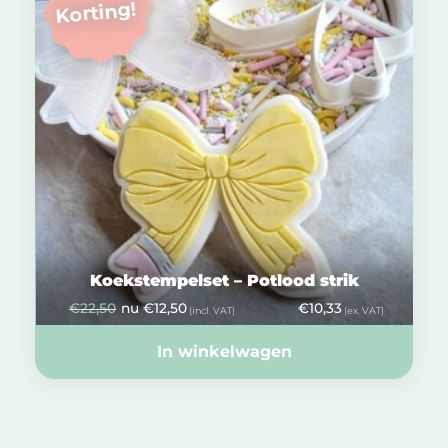
Korting!
Koekstempelset – Potlood strik
€
22,50
nu
€
12,50
€
10,33
(incl. VAT)
(ex. VAT)
In winkelwagen