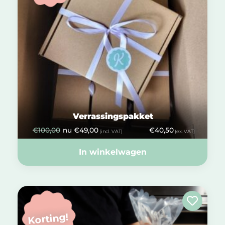
Verrassingspakket
€
100,00
nu
€
49,00
€
40,50
(incl. VAT)
(ex. VAT)
In winkelwagen
Korting!