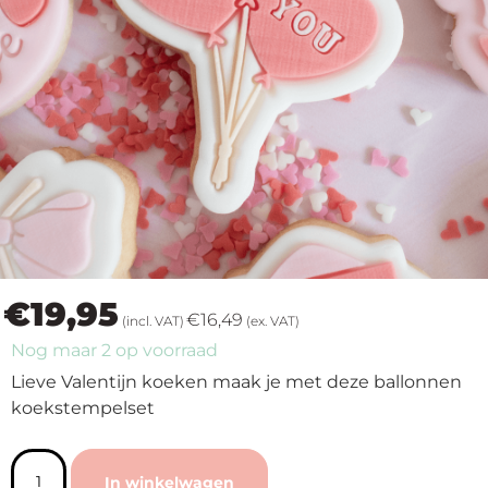
op
thema
Maatwerk
Cursussen
Gratis
Outlet
€
19,95
€
16,49
(incl. VAT)
(ex. VAT)
Nog maar 2 op voorraad
Lieve Valentijn koeken maak je met deze ballonnen
koekstempelset
In winkelwagen