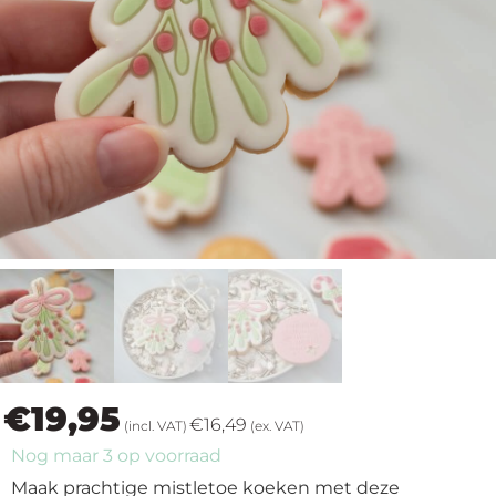
op
thema
Maatwerk
Cursussen
Gratis
Outlet
€
19,95
€
16,49
(incl. VAT)
(ex. VAT)
Nog maar 3 op voorraad
Maak prachtige mistletoe koeken met deze