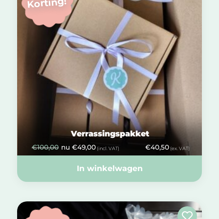
Korting!
Verrassingspakket
€
100,00
nu
€
49,00
€
40,50
(incl. VAT)
(ex. VAT)
In winkelwagen