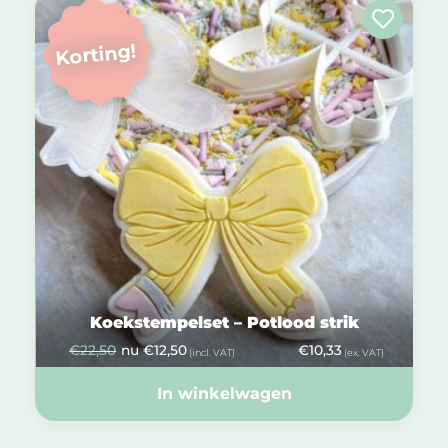
Korting!
Koekstempelset – Potlood strik
€
22,50
nu
€
12,50
€
10,33
(incl. VAT)
(ex. VAT)
In winkelwagen