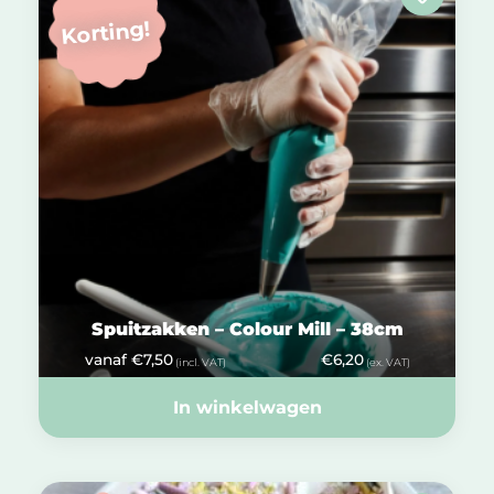
Korting!
Spuitzakken – Colour Mill – 38cm
vanaf
€
7,50
€
6,20
(incl. VAT)
(ex. VAT)
In winkelwagen