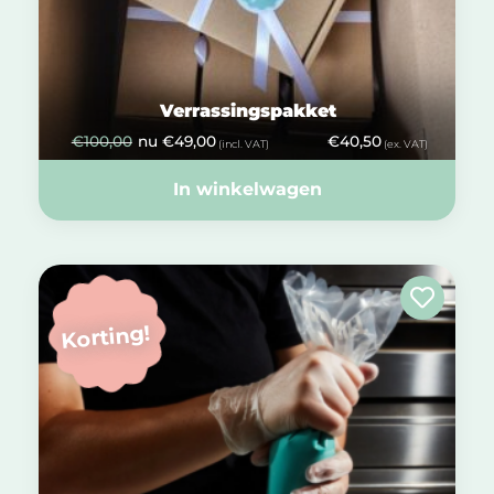
Verrassingspakket
€
100,00
nu
€
49,00
€
40,50
(incl. VAT)
(ex. VAT)
In winkelwagen
Korting!