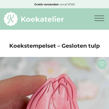
MENU
Cadeautje
bij bestelling vanaf €50,-
Minimum
bestelbedrag:
€10
Koekstempelset – Gesloten tulp
Nieuwe
producten
Producten
op
soort
Producten