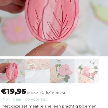
op
thema
Maatwerk
Cursussen
Gratis
Outlet
€
19,95
€
16,49
(incl. VAT)
(ex. VAT)
Nog maar 1 op voorraad
Met deze set maak je snel een prachtig bloemen