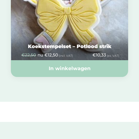
Koekstempelset – Potlood strik
€
22,50
nu
€
12,50
€
10,33
(incl. VAT)
(ex. VAT)
In winkelwagen