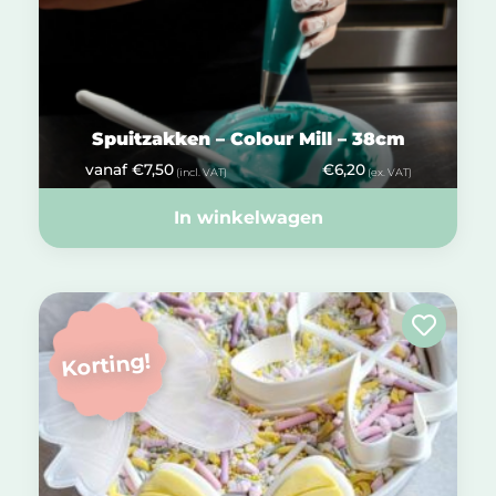
Spuitzakken – Colour Mill – 38cm
vanaf
€
7,50
€
6,20
(incl. VAT)
(ex. VAT)
In winkelwagen
Korting!