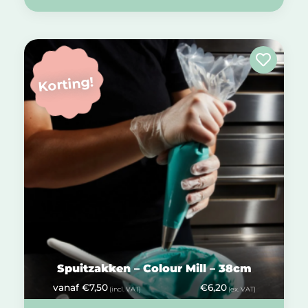
Korting!
Spuitzakken – Colour Mill – 38cm
vanaf
€
7,50
€
6,20
(incl. VAT)
(ex. VAT)