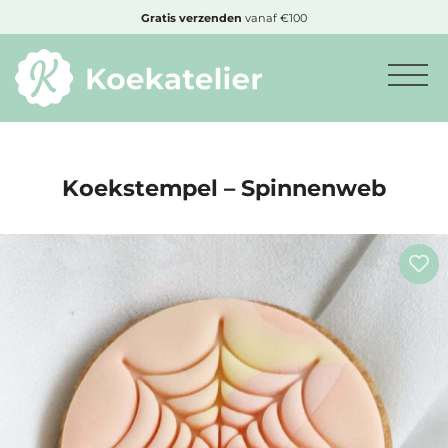
MENU
Gratis
verzenden
vanaf €100
Minimum
bestelbedrag:
€10
Koekstempel – Spinnenweb
Nieuwe
producten
Producten
op
soort
Producten