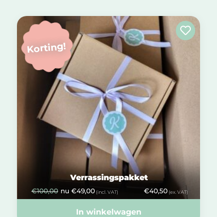
Korting!
Verrassingspakket
€
100,00
nu
€
49,00
€
40,50
(incl. VAT)
(ex. VAT)
In winkelwagen