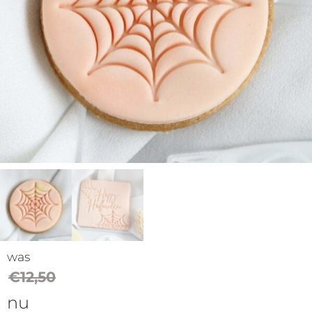
op
thema
Maatwerk
Cursussen
Gratis
Outlet
was
€
12,50
nu