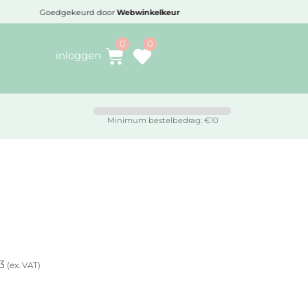
Goedgekeurd door
Webwinkelkeur
Voo
inloggen
Minimum bestelbedrag: €10
3
(ex. VAT)