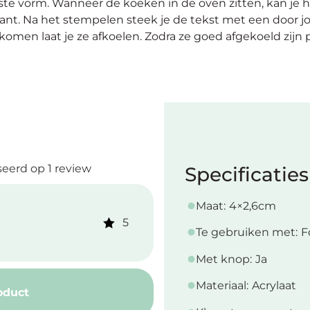
te vorm. Wanneer de koeken in de oven zitten, kan je he
nt. Na het stempelen steek je de tekst met een door j
omen laat je ze afkoelen. Zodra ze goed afgekoeld zijn 
eerd op 1 review
Specificaties
Maat:
4×2,6cm
5
Te gebruiken met:
F
Met knop:
Ja
Materiaal:
Acrylaat
oduct