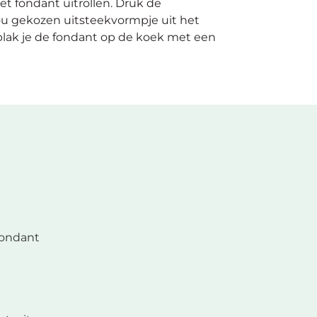
t fondant uitrollen. Druk de
ou gekozen uitsteekvormpje uit het
plak je de fondant op de koek met een
ondant