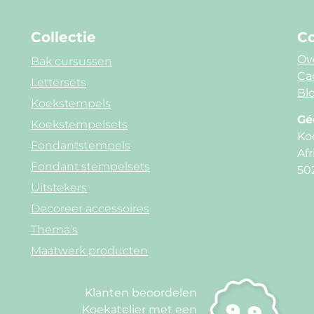
Collectie
Co
Ov
Bak cursussen
Ca
Lettersets
Blo
Koekstempels
Gé
Koekstempelsets
Ko
Fondantstempels
Afr
Fondant stempelsets
50
Uitstekers
Decoreer accessoires
Thema’s
Maatwerk producten
Klanten beoordelen
9.9
Koekatelier met een