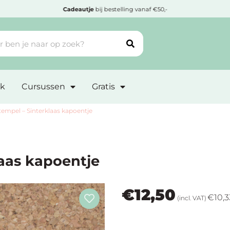
Cadeautje
bij bestelling vanaf €50,-
k
Cursussen
Gratis
empel – Sinterklaas kapoentje
aas kapoentje
€
12,50
€
10,3
(incl. VAT)