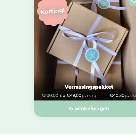
Korting!
Verrassingspakket
€
100,00
nu
€
49,00
€
40,50
(incl. VAT)
(ex. VAT
In winkelwagen