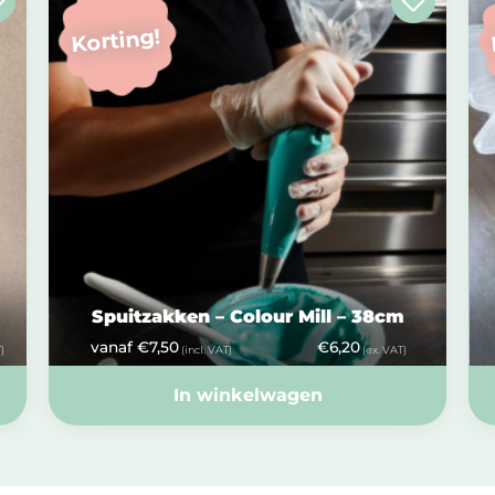
Korting!
Spuitzakken – Colour Mill – 38cm
vanaf
€
7,50
€
6,20
)
(incl. VAT)
(ex. VAT)
In winkelwagen