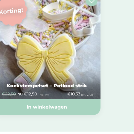
Korting!
Koekstempelset – Potlood strik
€
22,50
nu
€
12,50
€
10,33
(incl. VAT)
(ex. VAT)
In winkelwagen