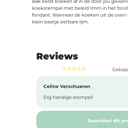
Bak eerst koeken af in de door jou gewens
koekstempel met beleid 1mm in het fonda
fondant. Wanneer de koeken uit de oven k
klein beetje eetbare lijm.
Reviews
Gebass
Rated
5.00
out of 5
Celine Verschueren
Erg handige stempel!
Beoordeel dit pr