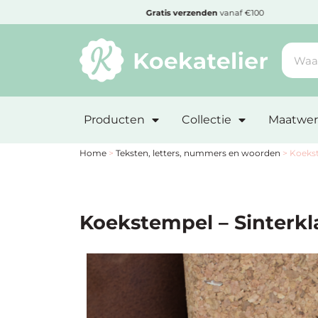
MENU
den
Gratis
verzenden
vanaf €100
Minimum
bestelbedrag:
Producten
Collectie
Maatwer
€10
Nieuwe
Home
>
Teksten, letters, nummers en woorden
>
Koekst
producten
Producten
Koekstempel – Sinterkl
op
soort
Producten
op
thema