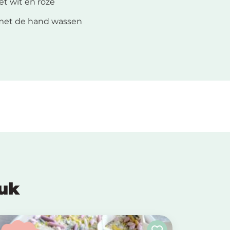
et wit en roze
met de hand wassen
euk