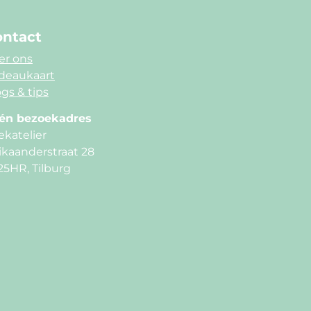
ntact
er ons
deaukaart
gs & tips
én bezoekadres
ekatelier
ikaanderstraat 28
25HR, Tilburg