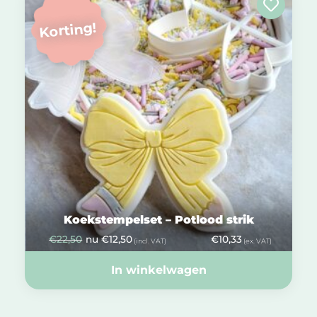
Korting!
Koekstempelset – Potlood strik
€
22,50
nu
€
12,50
€
10,33
(incl. VAT)
(ex. VAT)
In winkelwagen