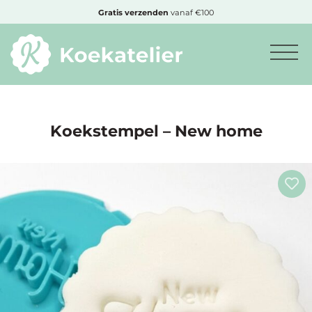
MENU
Gratis
verzenden
vanaf €100
Minimum
bestelbedrag:
€10
Koekstempel – New home
Nieuwe
producten
Producten
op
soort
Producten