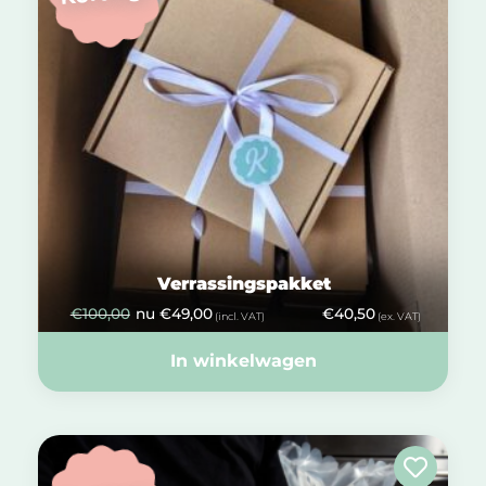
Verrassingspakket
€
100,00
nu
€
49,00
€
40,50
(incl. VAT)
(ex. VAT)
In winkelwagen