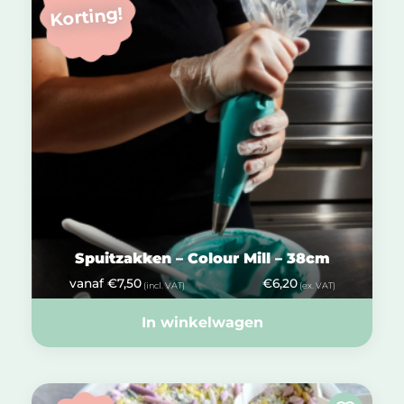
Korting!
Spuitzakken – Colour Mill – 38cm
vanaf
€
7,50
€
6,20
(incl. VAT)
(ex. VAT)
In winkelwagen