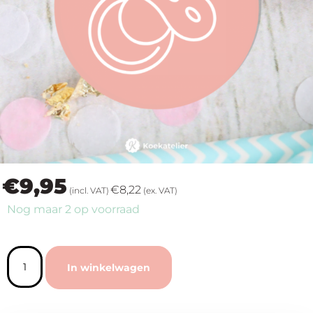
op
thema
Maatwerk
Cursussen
Gratis
€
9,95
Outlet
€
8,22
(incl. VAT)
(ex. VAT)
Nog maar 2 op voorraad
In winkelwagen