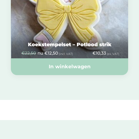
Koekstempelset – Potlood strik
€
22,50
nu
€
12,50
€
10,33
(incl. VAT)
(ex. VAT)
In winkelwagen