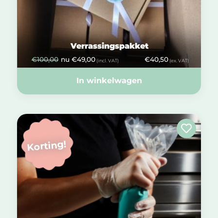
Verrassingspakket
€
100,00
nu
€
49,00
€
40,50
(incl. VAT)
(ex. VAT)
In winkelwagen
Korting!