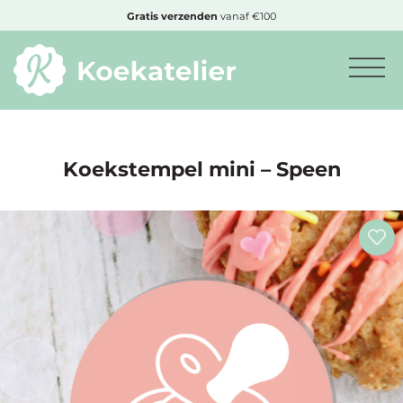
MENU
Gratis
verzenden
vanaf €100
Minimum
bestelbedrag:
€10
Koekstempel mini – Speen
Nieuwe
producten
Producten
op
soort
Producten