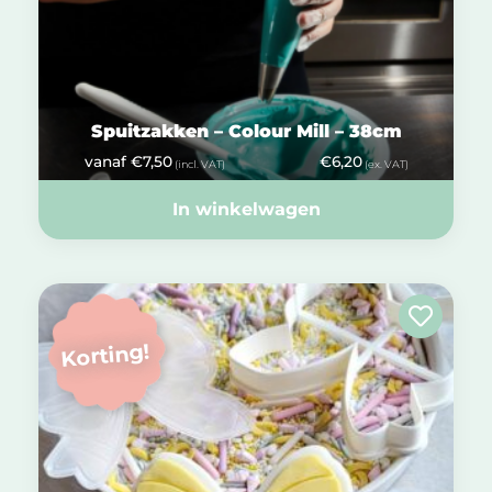
Spuitzakken – Colour Mill – 38cm
vanaf
€
7,50
€
6,20
(incl. VAT)
(ex. VAT)
In winkelwagen
Korting!