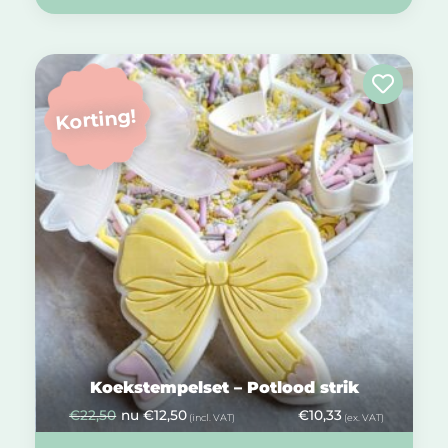
Korting!
Koekstempelset – Potlood strik
€
22,50
nu
€
12,50
€
10,33
(incl. VAT)
(ex. VAT)