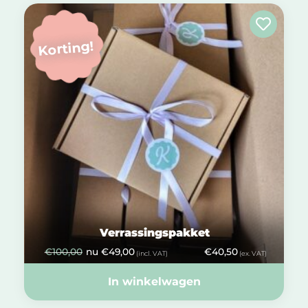
Korting!
Verrassingspakket
€
100,00
nu
€
49,00
€
40,50
(incl. VAT)
(ex. VAT)
In winkelwagen