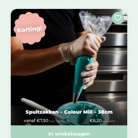
Korting!
Spuitzakken – Colour Mill – 38cm
vanaf
€
7,50
€
6,20
(incl. VAT)
(ex. VAT)
In winkelwagen