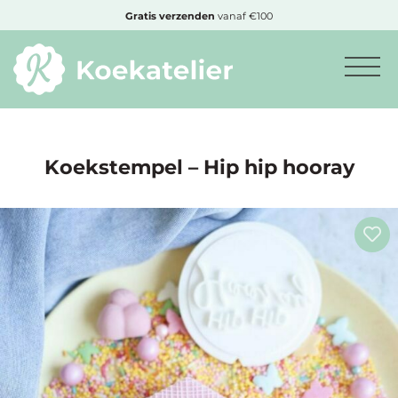
MENU
Gratis
verzenden
vanaf €100
Minimum
bestelbedrag:
€10
Koekstempel – Hip hip hooray
Nieuwe
producten
Producten
op
soort
Producten