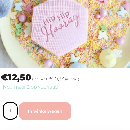
op
thema
Maatwerk
Cursussen
Gratis
€
12,50
Outlet
€
10,33
(incl. VAT)
(ex. VAT)
Nog maar 2 op voorraad
In winkelwagen