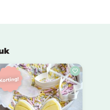
euk
Korting!