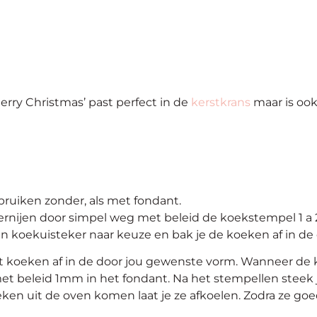
rry Christmas’ past perfect in de
kerstkrans
maar is ook
ruiken zonder, als met fondant.
ernijen door simpel weg met beleid de koekstempel 1 a
n koekuisteker naar keuze en bak je de koeken af in de
t koeken af in de door jou gewenste vorm. Wanneer de k
et beleid 1mm in het fondant. Na het stempellen steek
ken uit de oven komen laat je ze afkoelen. Zodra ze goed