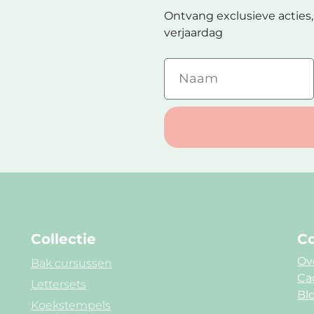
Ontvang exclusieve acties, 
verjaardag
Collectie
Co
Ov
Bak cursussen
Ca
Lettersets
Blo
Koekstempels