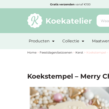
MENU
den
Gratis
verzenden
vanaf €100
Minimum
bestelbedrag:
Producten
Collectie
Maatwer
€10
Nieuwe
Home
>
Feestdagen/seizoenen
>
Kerst
>
Koekstempel – 
producten
Producten
Koekstempel – Merry Ch
op
soort
Producten
op
thema