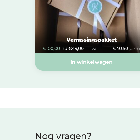
Verrassingspakket
€
100,00
nu
€
49,00
€
40,50
(incl. VAT)
(ex. VAT
In winkelwagen
Nog vragen?