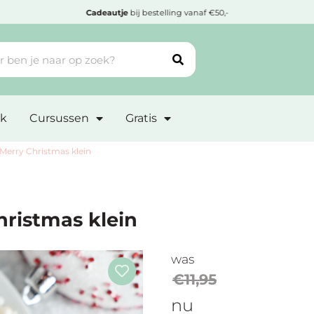
Cadeautje
bij bestelling vanaf €50,-
k
Cursussen
Gratis
Merry Christmas klein
ristmas klein
was
€
11,95
nu