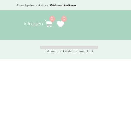
Goedgekeurd door
Webwinkelkeur
Voo
inloggen
Minimum bestelbedrag: €10