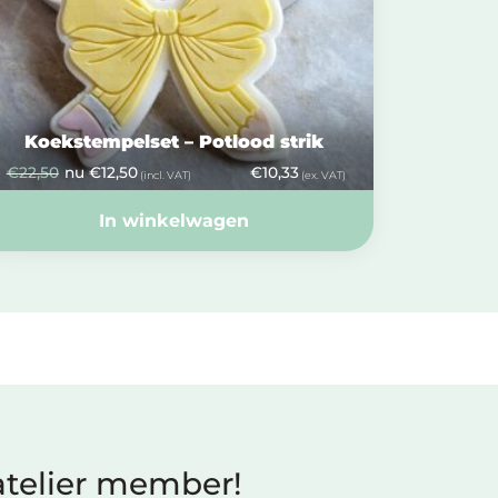
Koekstempelset – Potlood strik
€
22,50
nu
€
12,50
€
10,33
(incl. VAT)
(ex. VAT)
In winkelwagen
telier member!