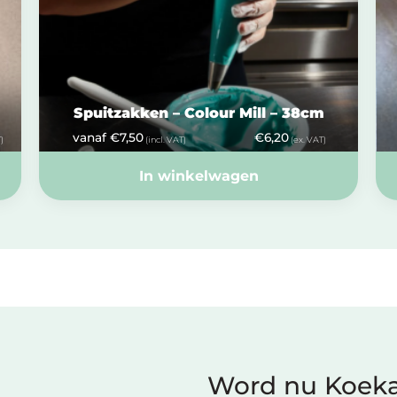
Spuitzakken – Colour Mill – 38cm
vanaf
€
7,50
€
6,20
)
(incl. VAT)
(ex. VAT)
In winkelwagen
Word nu Koeka