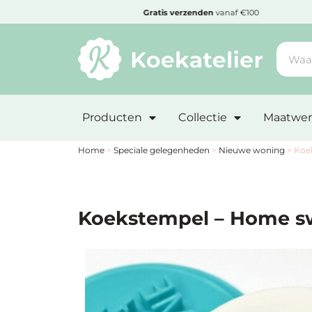
MENU
den
Gratis
verzenden
vanaf €100
Minimum
bestelbedrag:
Producten
Collectie
Maatwer
€10
Nieuwe
Home
>
Speciale gelegenheden
>
Nieuwe woning
>
Koe
producten
Producten
Koekstempel – Home 
op
soort
Producten
op
thema