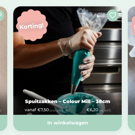
Korting!
Spuitzakken – Colour Mill – 38cm
vanaf
€
7,50
€
6,20
)
(incl. VAT)
(ex. VAT)
In winkelwagen