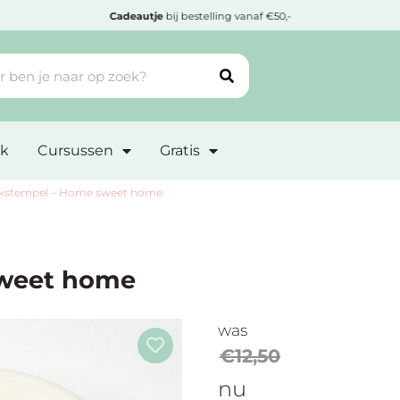
Cadeautje
bij bestelling vanaf €50,-
k
Cursussen
Gratis
kstempel – Home sweet home
sweet home
was
€
12,50
nu