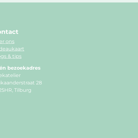
ntact
er ons
deaukaart
gs & tips
én bezoekadres
ekatelier
ikaanderstraat 28
25HR, Tilburg