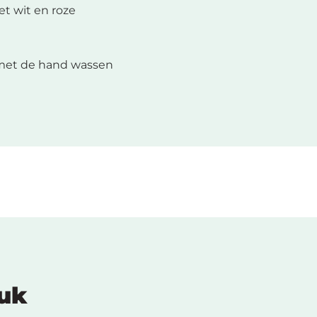
et wit en roze
met de hand wassen
euk