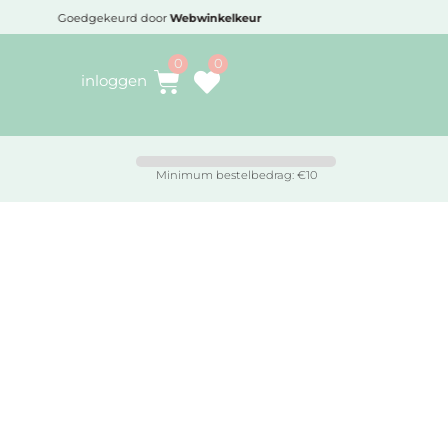
Goedgekeurd door
Webwinkelkeur
Voo
inloggen
Minimum bestelbedrag: €10