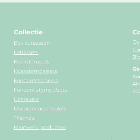
Collectie
Co
Ov
Bak cursussen
Ca
Lettersets
Blo
Koekstempels
Gé
Koekstempelsets
Ko
Fondantstempels
Afr
Fondant stempelsets
50
Uitstekers
Decoreer accessoires
Thema’s
Maatwerk producten