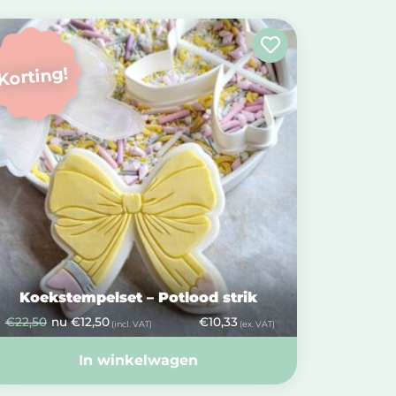
Korting!
Koekstempelset – Potlood strik
€
22,50
nu
€
12,50
€
10,33
(incl. VAT)
(ex. VAT)
In winkelwagen