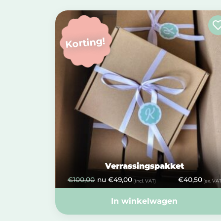
Korting!
Verrassingspakket
€
100,00
nu
€
49,00
€
40,50
(incl. VAT)
(ex. VAT
In winkelwagen