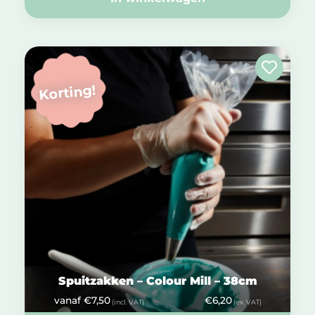
Korting!
Spuitzakken – Colour Mill – 38cm
vanaf
€
7,50
€
6,20
(incl. VAT)
(ex. VAT)