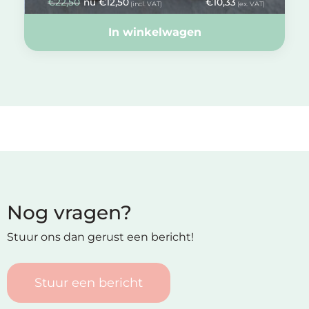
€
22,50
nu
€
12,50
€
10,33
(incl. VAT)
(ex. VAT)
In winkelwagen
Nog vragen?
Stuur ons dan gerust een bericht!
Stuur een bericht