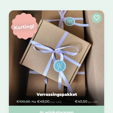
Korting!
Verrassingspakket
€
100,00
nu
€
49,00
€
40,50
(incl. VAT)
(ex. VAT)
In winkelwagen