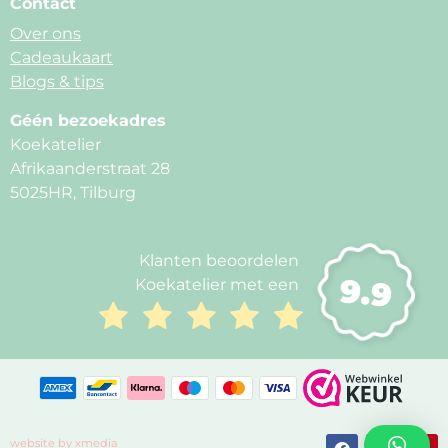
Contact
Over ons
Cadeaukaart
Blogs & tips
Géén bezoekadres
Koekatelier
Afrikaanderstraat 28
5025HR, Tilburg
Klanten beoordelen
9.9
Koekatelier met een
website by xmedia