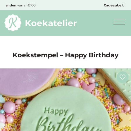
MENU
Cadeautje
bij bestelling vanaf €50,-
Minimum
bestelbedrag:
€10
Koekstempel – Happy Birthday
Nieuwe
producten
Producten
op
soort
Producten