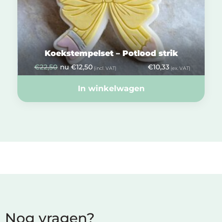
Koekstempelset – Potlood strik
€
22,50
nu
€
12,50
€
10,33
(incl. VAT)
(ex. VAT)
In winkelwagen
Nog vragen?