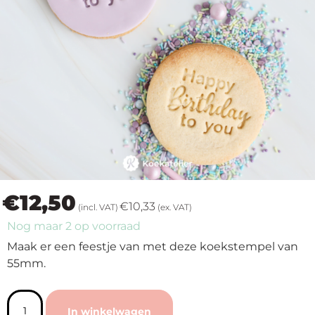
op
thema
Maatwerk
Cursussen
Gratis
Outlet
€
12,50
€
10,33
(incl. VAT)
(ex. VAT)
Nog maar 2 op voorraad
Maak er een feestje van met deze koekstempel van
55mm.
In winkelwagen