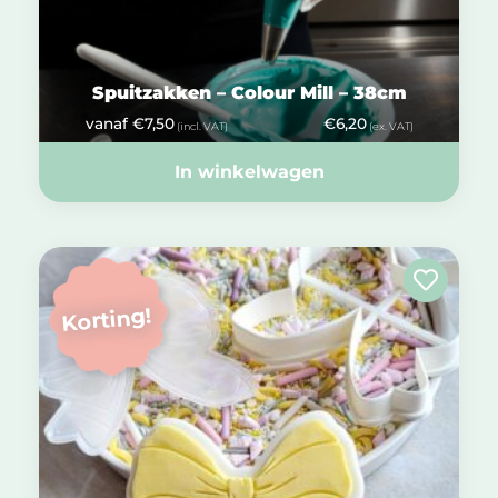
Spuitzakken – Colour Mill – 38cm
vanaf
€
7,50
€
6,20
(incl. VAT)
(ex. VAT)
In winkelwagen
Korting!