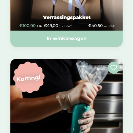
Verrassingspakket
€
100,00
nu
€
49,00
€
40,50
(incl. VAT)
(ex. VAT)
In winkelwagen
Korting!