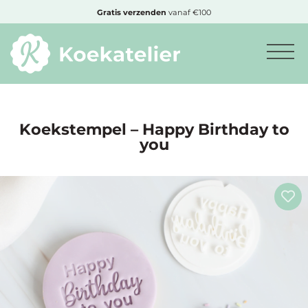
MENU
Gratis
verzenden
vanaf €100
Minimum
bestelbedrag:
€10
Koekstempel – Happy Birthday to
you
Nieuwe
producten
Producten
op
soort
Producten