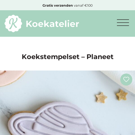
MENU
Gratis
verzenden
vanaf €100
Minimum
bestelbedrag:
€10
Koekstempelset – Planeet
Nieuwe
producten
Producten
op
soort
Producten