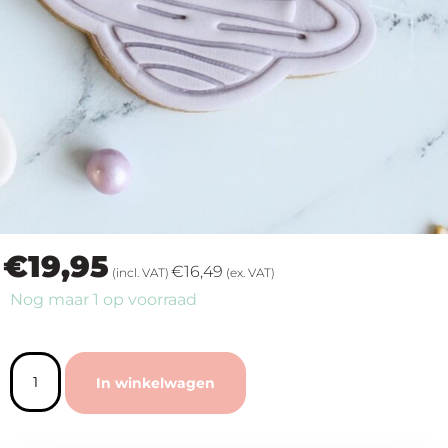
op
thema
Maatwerk
Cursussen
Gratis
€
19,95
Outlet
€
16,49
(incl. VAT)
(ex. VAT)
Nog maar 1 op voorraad
In winkelwagen