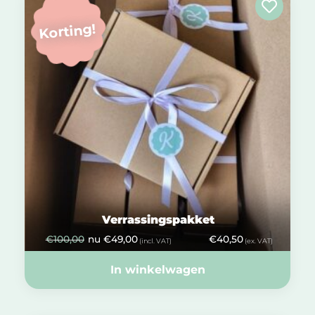
Korting!
Verrassingspakket
€
100,00
nu
€
49,00
€
40,50
(incl. VAT)
(ex. VAT)
In winkelwagen