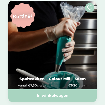
Korting!
Spuitzakken – Colour Mill – 38cm
vanaf
€
7,50
€
6,20
(incl. VAT)
(ex. VAT)
In winkelwagen