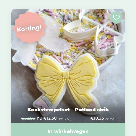
Korting!
Koekstempelset – Potlood strik
€
22,50
nu
€
12,50
€
10,33
(incl. VAT)
(ex. VAT)
In winkelwagen