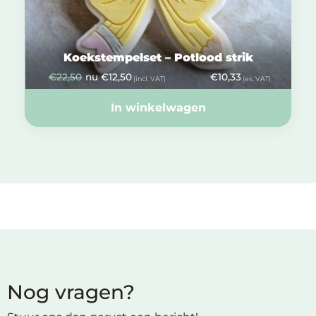
Koekstempelset – Potlood strik
€
22,50
nu
€
12,50
€
10,33
(incl. VAT)
(ex. VAT)
In winkelwagen
Nog vragen?