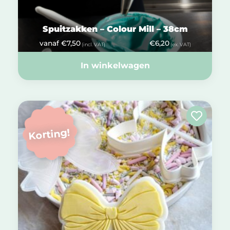
Spuitzakken – Colour Mill – 38cm
vanaf
€
7,50
€
6,20
(incl. VAT)
(ex. VAT)
In winkelwagen
Korting!