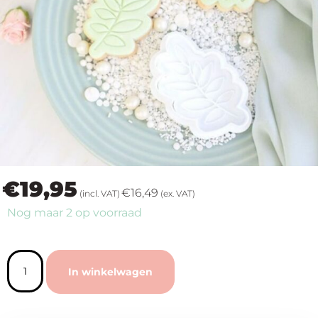
op
thema
Maatwerk
Cursussen
Gratis
€
19,95
Outlet
€
16,49
(incl. VAT)
(ex. VAT)
Nog maar 2 op voorraad
In winkelwagen