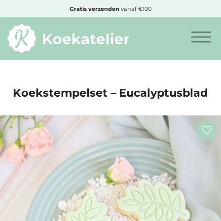
MENU
Gratis
verzenden
vanaf €100
Minimum
bestelbedrag:
€10
Koekstempelset – Eucalyptusblad
Nieuwe
producten
Producten
op
soort
Producten