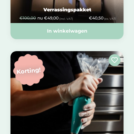
Verrassingspakket
€
100,00
nu
€
49,00
€
40,50
(incl. VAT)
(ex. VAT)
In winkelwagen
Korting!