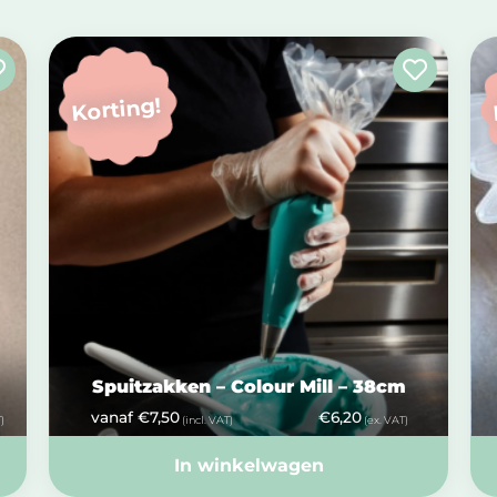
Korting!
Spuitzakken – Colour Mill – 38cm
vanaf
€
7,50
€
6,20
)
(incl. VAT)
(ex. VAT)
In winkelwagen