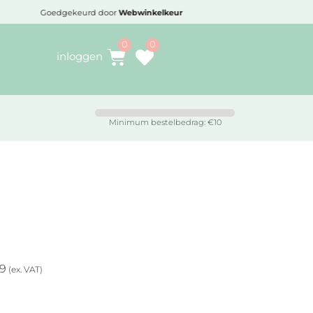
Voor 16:30 besteld,
vandaag verzonden
inloggen
Minimum bestelbedrag: €10
49
(ex. VAT)