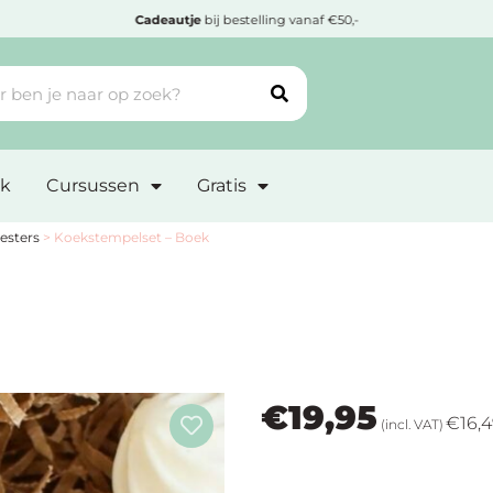
Goedgekeurd door
Webwinkelkeur
k
Cursussen
Gratis
esters
>
Koekstempelset – Boek
€
19,95
€
16,
(incl. VAT)