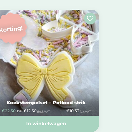
Korting!
Koekstempelset – Potlood strik
€
22,50
nu
€
12,50
€
10,33
(incl. VAT)
(ex. VAT)
In winkelwagen