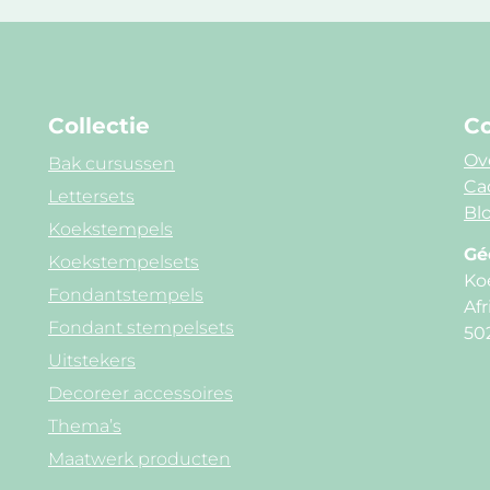
Collectie
Co
Ov
Bak cursussen
Ca
Lettersets
Blo
Koekstempels
Gé
Koekstempelsets
Ko
Fondantstempels
Afr
Fondant stempelsets
50
Uitstekers
Decoreer accessoires
Thema’s
Maatwerk producten