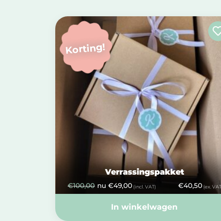
Korting!
Verrassingspakket
€
100,00
nu
€
49,00
€
40,50
(incl. VAT)
(ex. VAT
In winkelwagen