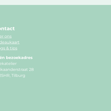
ntact
er ons
deaukaart
gs & tips
én bezoekadres
ekatelier
ikaanderstraat 28
25HR, Tilburg