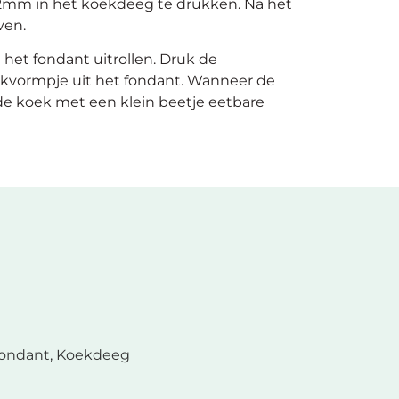
 2mm in het koekdeeg te drukken. Na het
ven.
 het fondant uitrollen. Druk de
ekvormpje uit het fondant. Wanneer de
 de koek met een klein beetje
eetbare
ondant, Koekdeeg