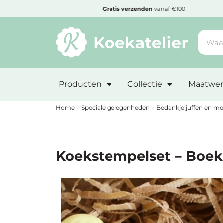
MENU
Cadeautje
bij bestelling vanaf €50,-
Minimum
bestelbedrag:
Producten
Collectie
Maatwer
€10
Nieuwe
Home
>
Speciale gelegenheden
>
Bedankje juffen en me
producten
Producten
Koekstempelset – Boek
op
soort
Producten
op
thema