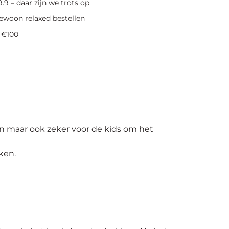
.9 – daar zijn we trots op
ewoon relaxed bestellen
 €100
n maar ook zeker voor de kids om het
ken.