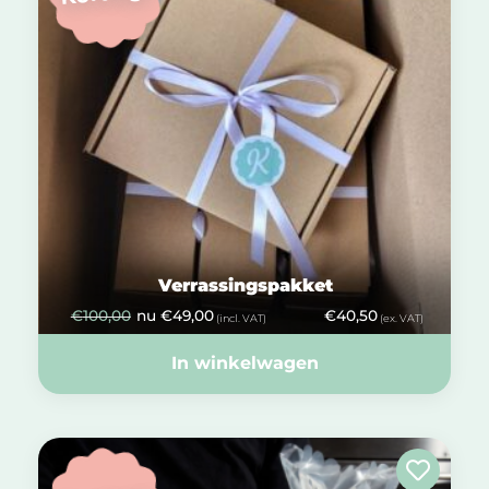
Verrassingspakket
€
100,00
nu
€
49,00
€
40,50
(incl. VAT)
(ex. VAT)
In winkelwagen