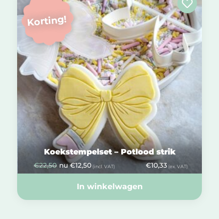
Korting!
Koekstempelset – Potlood strik
€
22,50
nu
€
12,50
€
10,33
(incl. VAT)
(ex. VAT)
In winkelwagen