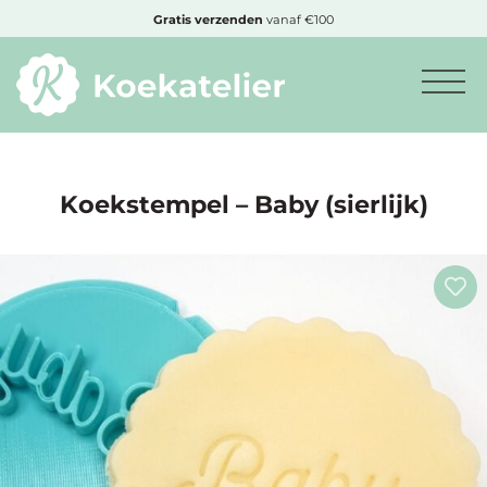
MENU
Gratis
verzenden
vanaf €100
Minimum
bestelbedrag:
€10
Koekstempel – Baby (sierlijk)
Nieuwe
producten
Producten
op
soort
Producten