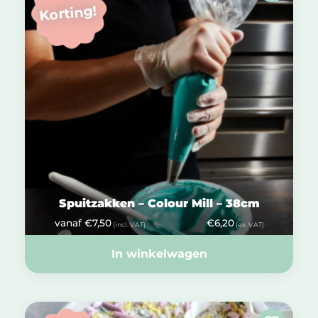
Korting!
Spuitzakken – Colour Mill – 38cm
vanaf
€
7,50
€
6,20
(incl. VAT)
(ex. VAT)
In winkelwagen