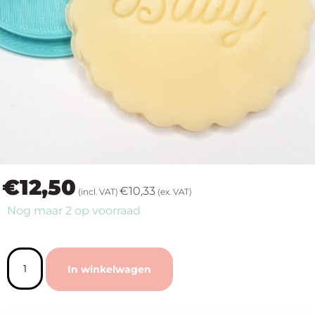
op
thema
Maatwerk
Cursussen
Gratis
€
12,50
Outlet
€
10,33
(incl. VAT)
(ex. VAT)
Nog maar 2 op voorraad
In winkelwagen