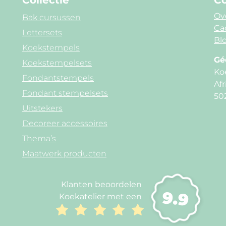
Collectie
Co
Ov
Bak cursussen
Ca
Lettersets
Blo
Koekstempels
Gé
Koekstempelsets
Ko
Fondantstempels
Afr
Fondant stempelsets
50
Uitstekers
Decoreer accessoires
Thema’s
Maatwerk producten
Klanten beoordelen
9.9
Koekatelier met een