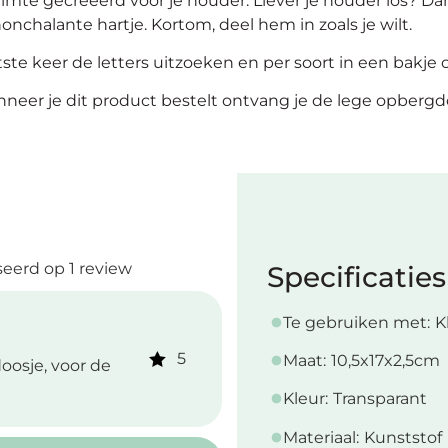
 ruimte gecreëerd voor je houder. Liever je houder los? D
onchalante hartje. Kortom, deel hem in zoals je wilt.
aatste keer de letters uitzoeken en per soort in een bakj
nneer je dit product bestelt ontvang je de lege opbergd
eerd op 1 review
Specificaties
Te gebruiken met:
K
5
Maat:
10,5x17x2,5cm
oosje, voor de
Kleur:
Transparant
Materiaal:
Kunststof