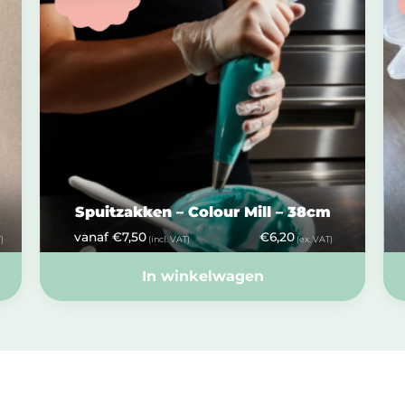
Spuitzakken – Colour Mill – 38cm
vanaf
€
7,50
€
6,20
)
(incl. VAT)
(ex. VAT)
In winkelwagen