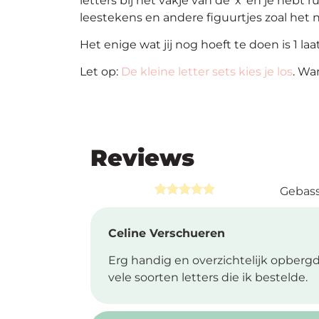
letters bij het vakje van de ‘x’ en je hebt
leestekens en andere figuurtjes zoal het n
Het enige wat jij nog hoeft te doen is 1 l
Let op:
De kleine letter sets kies je los
. Wa
Reviews
Gebass
Rated
5.00
out of 5
Celine Verschueren
Erg handig en overzichtelijk opbergd
vele soorten letters die ik bestelde.