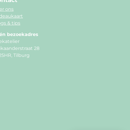
ntact
er ons
deaukaart
gs & tips
én bezoekadres
ekatelier
ikaanderstraat 28
25HR, Tilburg