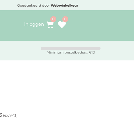
Goedgekeurd door
Webwinkelkeur
Voo
inloggen
Minimum bestelbedrag: €10
3
(ex. VAT)