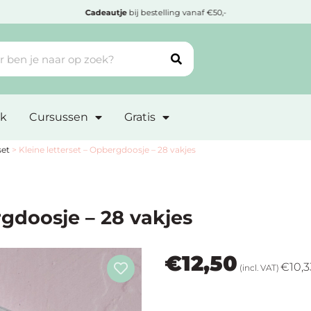
Cadeautje
bij bestelling vanaf €50,-
k
Cursussen
Gratis
set
>
Kleine letterset – Opbergdoosje – 28 vakjes
rgdoosje – 28 vakjes
€
12,50
€
10,3
(incl. VAT)