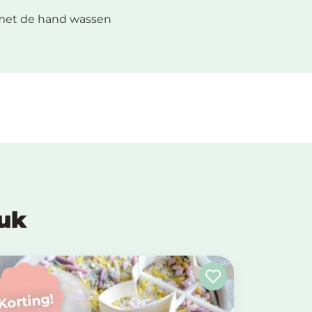
met de hand wassen
euk
Korting!