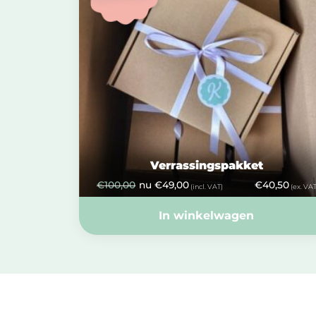
Verrassingspakket
€
100,00
nu
€
49,00
€
40,50
(incl. VAT)
(ex. VAT
In winkelwagen