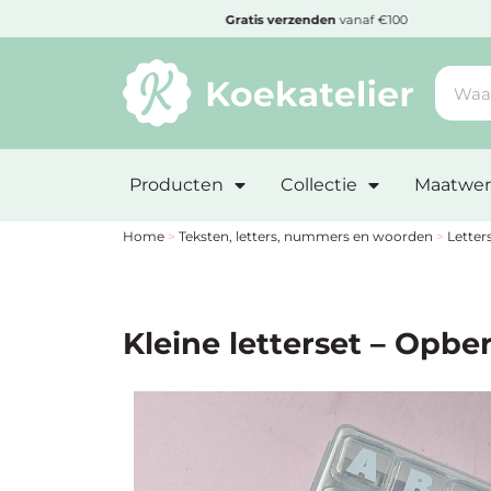
MENU
den
Gratis
verzenden
vanaf €100
Minimum
bestelbedrag:
Producten
Collectie
Maatwer
€10
Nieuwe
Home
>
Teksten, letters, nummers en woorden
>
Letter
producten
Producten
Kleine letterset – Opbe
op
soort
Producten
op
thema