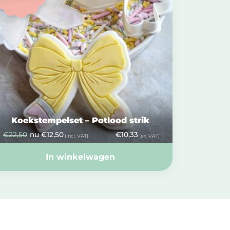
Koekstempelset – Potlood strik
€
22,50
nu
€
12,50
€
10,33
(incl. VAT)
(ex. VAT)
In winkelwagen