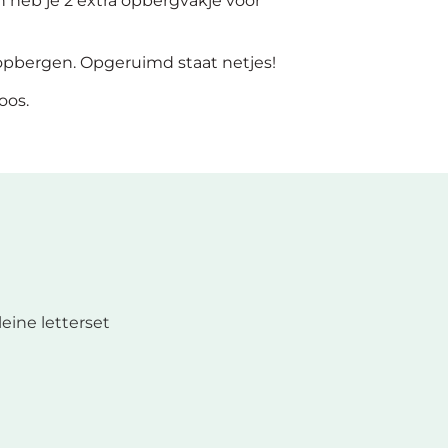
an heb je 2 extra opbergvakje voor
e opbergen. Opgeruimd staat netjes!
oos.
leine letterset