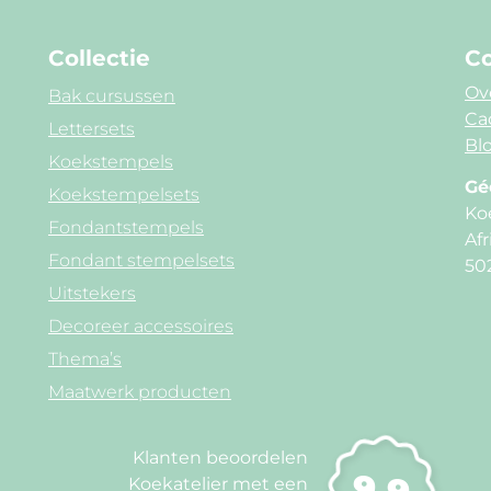
Collectie
Co
Ov
Bak cursussen
Ca
Lettersets
Blo
Koekstempels
Gé
Koekstempelsets
Ko
Fondantstempels
Afr
Fondant stempelsets
50
Uitstekers
Decoreer accessoires
Thema’s
Maatwerk producten
Klanten beoordelen
9.9
Koekatelier met een