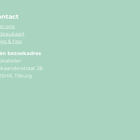
ntact
er ons
deaukaart
gs & tips
én bezoekadres
ekatelier
ikaanderstraat 28
25HR, Tilburg