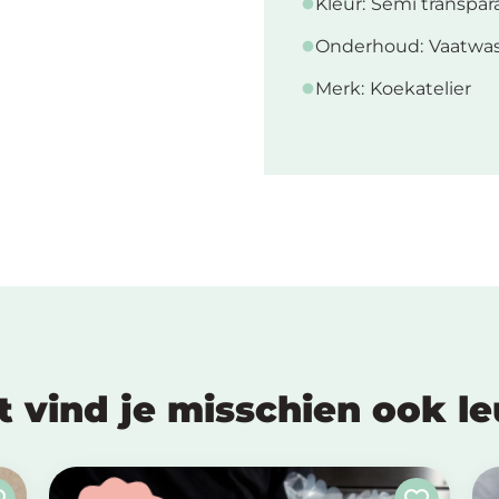
Kleur:
Semi transpar
Onderhoud:
Vaatwas
Merk:
Koekatelier
t vind je misschien ook l