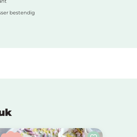
ant
ser bestendig
euk