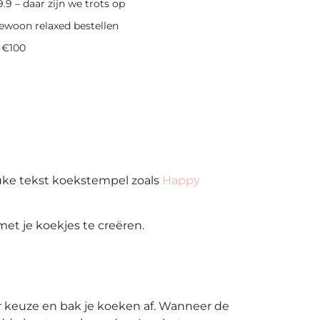
.9 – daar zijn we trots op
ewoon relaxed bestellen
 €100
uke tekst koekstempel zoals
Happy
et je koekjes te creëren.
r keuze en b
ak
je
koeken af. Wanneer de