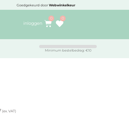
Goedgekeurd door
Webwinkelkeur
Voo
inloggen
Minimum bestelbedrag: €10
7
(ex. VAT)