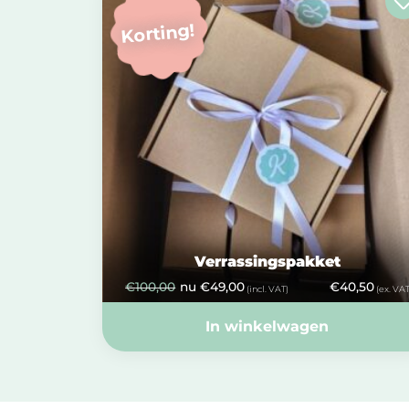
Korting!
Verrassingspakket
€
100,00
nu
€
49,00
€
40,50
(incl. VAT)
(ex. VAT
In winkelwagen