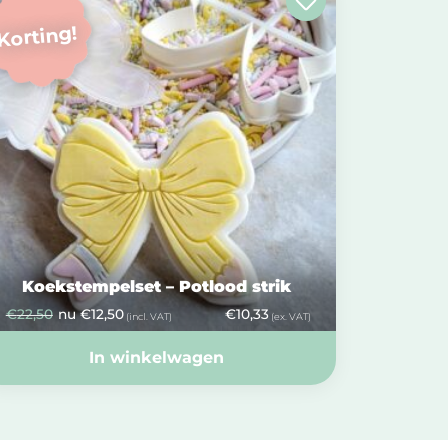
Korting!
Koekstempelset – Potlood strik
€
22,50
nu
€
12,50
€
10,33
(incl. VAT)
(ex. VAT)
In winkelwagen