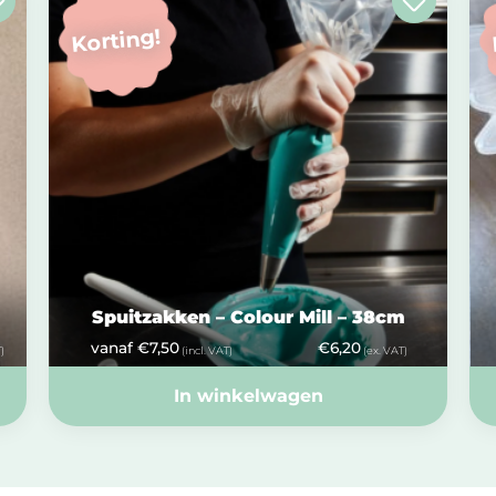
Korting!
Spuitzakken – Colour Mill – 38cm
vanaf
€
7,50
€
6,20
)
(incl. VAT)
(ex. VAT)
In winkelwagen