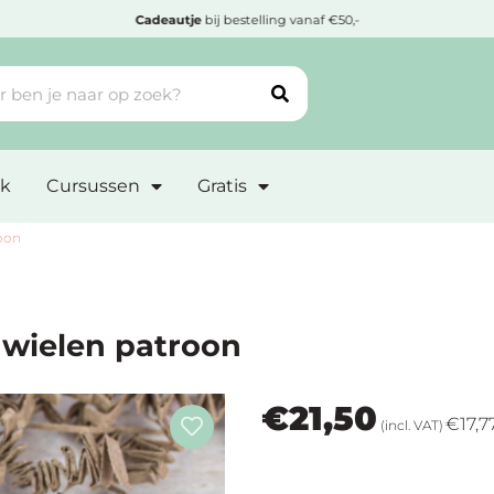
Cadeautje
bij bestelling vanaf €50,-
k
Cursussen
Gratis
oon
wielen patroon
€
21,50
€
17,7
(incl. VAT)