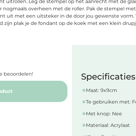
ant uitrollen. Leg de stempel op het aanrecht met de gl
er nogmaals overheen met de roller. Pak de stempel met 
ant uit met een uitsteker in de door jou gewenste vor
ld zijn plak je de fondant op de koek met een klein
drupj
e beoordelen!
Specificaties
Maat:
9x9cm
oduct
Te gebruiken met:
F
Met knop:
Nee
Materiaal:
Acrylaat