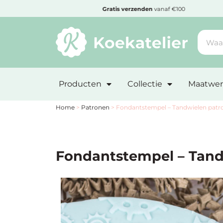
MENU
den
Gratis
verzenden
vanaf €100
Minimum
bestelbedrag:
Producten
Collectie
Maatwer
€10
Nieuwe
Home
>
Patronen
>
Fondantstempel – Tandwielen patr
producten
Producten
Fondantstempel – Tand
op
soort
Producten
op
thema