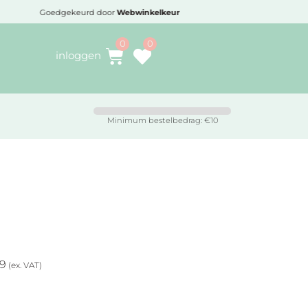
winkelkeur
Voor 16:30 besteld,
vandaag verzond
inloggen
Minimum bestelbedrag: €10
49
(ex. VAT)