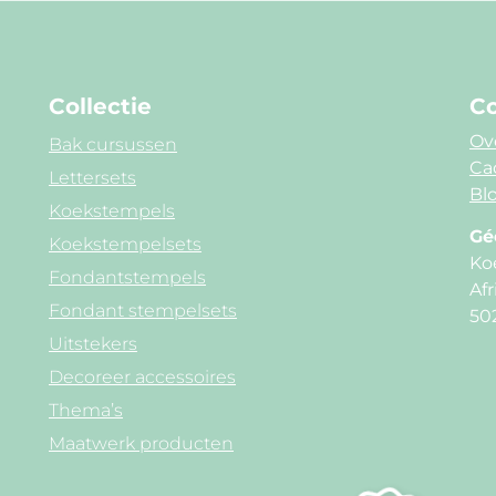
Collectie
Co
Ov
Bak cursussen
Ca
Lettersets
Blo
Koekstempels
Gé
Koekstempelsets
Ko
Fondantstempels
Afr
Fondant stempelsets
50
Uitstekers
Decoreer accessoires
Thema’s
Maatwerk producten