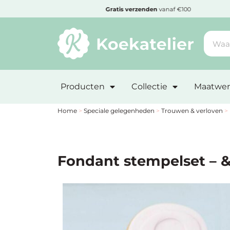
MENU
Gratis
verzenden
vanaf €100
Cadeautje
bi
Minimum
bestelbedrag:
Producten
Collectie
Maatwer
€10
Nieuwe
Home
>
Speciale gelegenheden
>
Trouwen & verloven
>
producten
Producten
Fondant stempelset – 
op
soort
Producten
op
thema