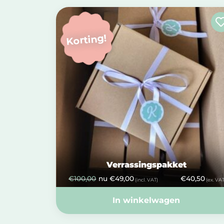
Korting!
Verrassingspakket
€
100,00
nu
€
49,00
€
40,50
(incl. VAT)
(ex. VAT
In winkelwagen