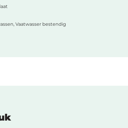
laat
assen, Vaatwasser bestendig
euk