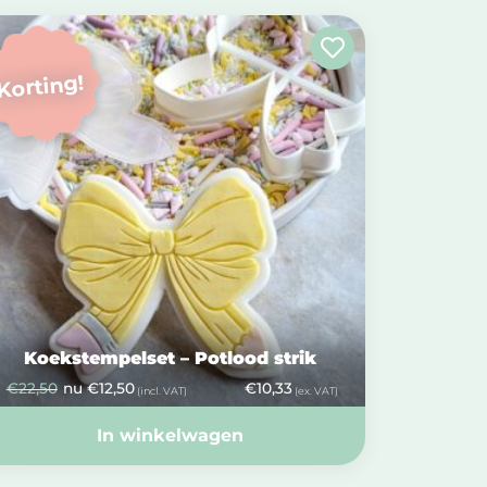
Korting!
Koekstempelset – Potlood strik
€
22,50
nu
€
12,50
€
10,33
(incl. VAT)
(ex. VAT)
In winkelwagen