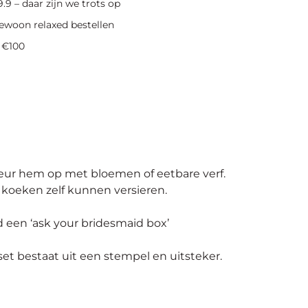
.9 – daar zijn we trots op
ewoon relaxed bestellen
 €100
leur hem op met bloemen of eetbare verf.
e koeken zelf kunnen versieren.
 een ‘
ask
your
bridesmaid
box’
set
bestaat uit een stempel en uitsteker.