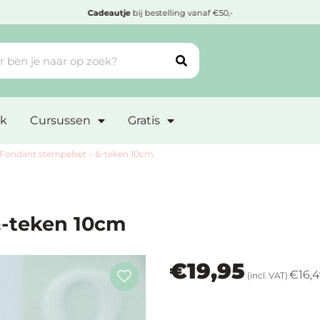
j bestelling vanaf €50,-
Goedgekeurd door
Web
k
Cursussen
Gratis
Fondant stempelset – &-teken 10cm
&-teken 10cm
€
19,95
€
16,
(incl. VAT)