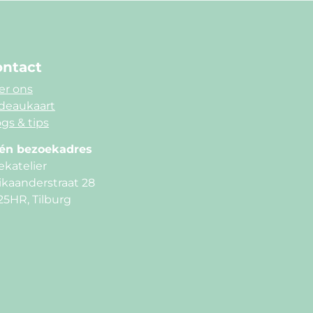
ntact
er ons
deaukaart
gs & tips
én bezoekadres
ekatelier
ikaanderstraat 28
25HR, Tilburg