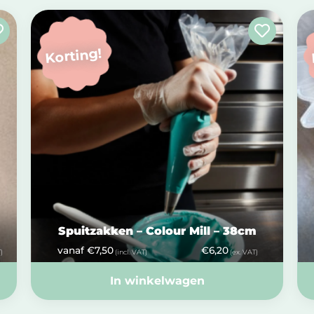
Korting!
Spuitzakken – Colour Mill – 38cm
vanaf
€
7,50
€
6,20
)
(incl. VAT)
(ex. VAT)
In winkelwagen