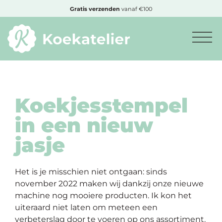
MENU
Gratis
verzenden
vanaf €100
Minimum
bestelbedrag:
€10
Koekjesstempel
in een nieuw
Nieuwe
jasje
producten
Producten
Het is je misschien niet ontgaan: sinds
op
november 2022 maken wij dankzij onze nieuwe
soort
machine nog mooiere producten. Ik kon het
uiteraard niet laten om meteen een
Producten
verbeterslag door te voeren op ons assortiment.