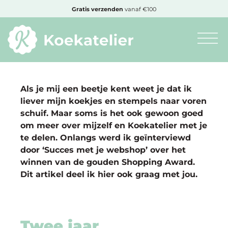
MENU
Cadeautje
bij bestelling vanaf €50,-
Minimum
bestelbedrag:
€10
Als je mij een beetje kent weet je dat ik
liever mijn koekjes en stempels naar voren
schuif. Maar soms is het ook gewoon goed
om meer over mijzelf en Koekatelier met je
Nieuwe
te delen. Onlangs werd ik geïnterviewd
producten
door ‘Succes met je webshop’ over het
winnen van de gouden Shopping Award.
Producten
Dit artikel deel ik hier ook graag met jou.
op
soort
Twee jaar
Producten