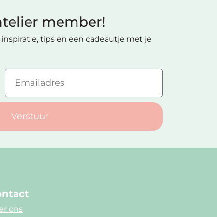
telier member!
inspiratie, tips en een cadeautje met je
Verstuur
ntact
er ons