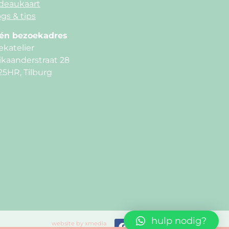
deaukaart
gs & tips
én bezoekadres
ekatelier
ikaanderstraat 28
25HR, Tilburg
hulp nodig?
website by xmedia