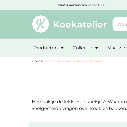
MENU
den
Gratis
verzenden
vanaf €100
Minimum
bestelbedrag:
Producten
Collectie
Maatwer
€10
Nieuwe
Home
>
KB Categorieën
>
Koekjes bakken
producten
Producten
op
soort
Hoe bak je de lekkerste koekjes? Waarom l
veelgestelde vragen over koekjes bakken.
Producten
op
thema