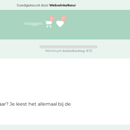
Goedgekeurd door
Webwinkelkeur
Voo
inloggen
Minimum bestelbedrag: €10
r? Je leest het allemaal bij de