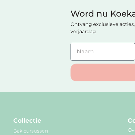
Word nu Koeka
Ontvang exclusieve acties, 
verjaardag
Collectie
Co
Ov
Bak cursussen