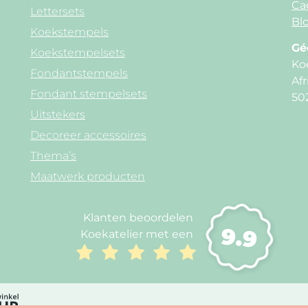
Ca
Lettersets
Blo
Koekstempels
Gé
Koekstempelsets
Ko
Fondantstempels
Afr
Fondant stempelsets
50
Uitstekers
Decoreer accessoires
Thema’s
Maatwerk producten
Klanten beoordelen
9.9
Koekatelier met een