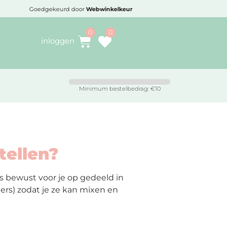
Goedgekeurd door
Webwinkelkeur
Voo
inloggen
Minimum bestelbedrag: €10
tellen?
s bewust voor je op gedeeld in
ters) zodat je ze kan mixen en