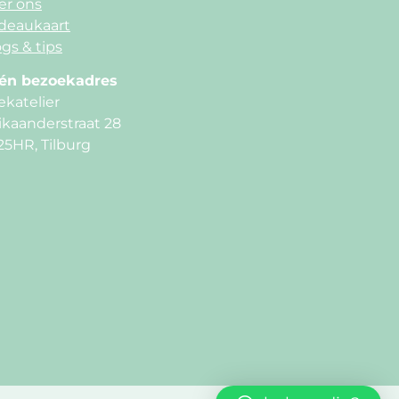
er ons
deaukaart
gs & tips
én bezoekadres
ekatelier
ikaanderstraat 28
25HR, Tilburg