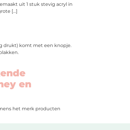
akt uit 1 stuk stevig acryl in
rote […]
eg drukt) komt met een knopje.
plakken.
kende
sney en
amens het merk producten