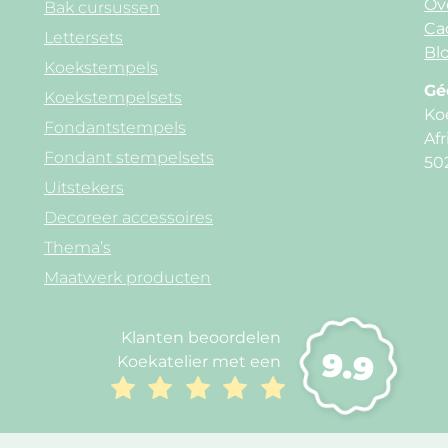
Ov
Bak cursussen
Ca
Lettersets
Blo
Koekstempels
Gé
Koekstempelsets
Ko
Fondantstempels
Afr
Fondant stempelsets
50
Uitstekers
Decoreer accessoires
Thema’s
Maatwerk producten
Klanten beoordelen
9.9
Koekatelier met een