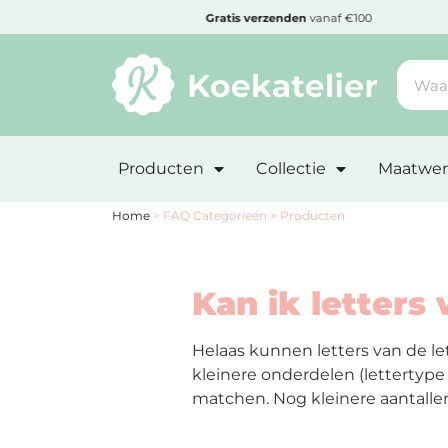
MENU
den
Gratis
verzenden
vanaf €100
Minimum
bestelbedrag:
Producten
Collectie
Maatwer
€10
Nieuwe
Home
>
FAQ Categorieën
>
Producten
producten
Kan ik letters 
Producten
op
soort
Helaas kunnen letters van de le
kleinere onderdelen (lettertype 
matchen. Nog kleinere aantallen 
Producten
op
thema