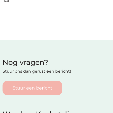
Ilza
op
thema
Maatwerk
Cursussen
Gratis
Nog vragen?
Outlet
Stuur ons dan gerust een bericht!
Stuur een bericht