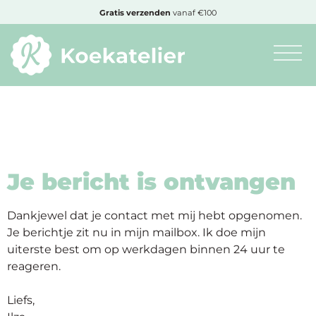
MENU
Gratis
verzenden
vanaf €100
Minimum
bestelbedrag:
€10
Je bericht is ontvangen
Nieuwe
producten
Dankjewel dat je contact met mij hebt opgenomen.
Je berichtje zit nu in mijn mailbox. Ik doe mijn
Producten
uiterste best om op werkdagen binnen 24 uur te
op
reageren.
soort
Liefs,
Producten