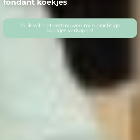
fondant koekjes
Ja, ik wil met vertrouwen mijn prachtige
koekjes verkopen!