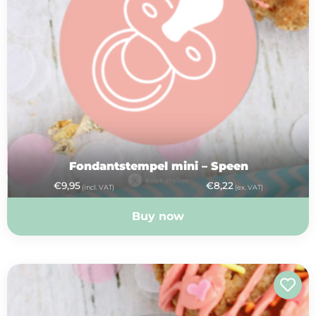
Fondantstempel mini – Speen
€
9,95
€
8,22
(incl. VAT)
(ex. VAT)
Buy now