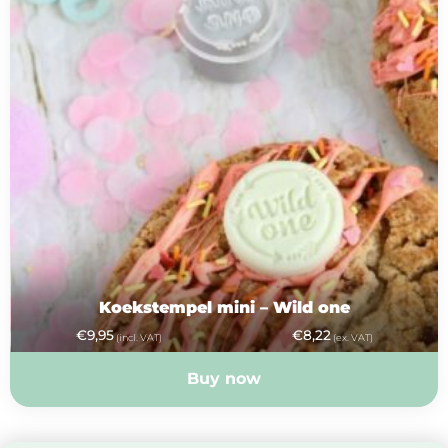
Koekstempel mini – Wild one
€
9,95
€
8,22
(incl. VAT)
(ex. VAT)
Buy now