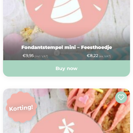
Fondantstempel mini – Feesthoedje
€
9,95
€
8,22
(incl. VAT)
(ex. VAT)
Buy now
Korting!