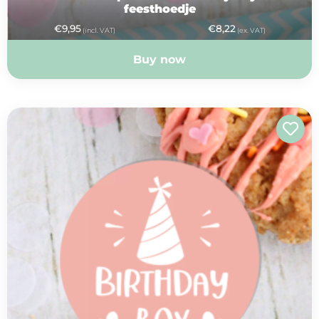
feesthoedje
€
9,95
€
8,22
(incl. VAT)
(ex. VAT)
Buy now