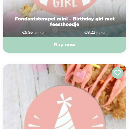
Fondantstempel mini – Birthday girl met
feesthoedje
€
9,95
€
8,22
(incl. VAT)
(ex. VAT)
Buy now