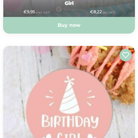
Girl
€
9,95
€
8,22
(incl. VAT)
(ex. VAT)
Buy now