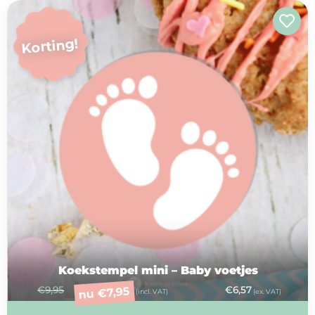
Korting!
Koekstempel mini – Baby voetjes
€
9,95
€
6,57
7,95
€
nu
(incl. VAT)
(ex. VAT)