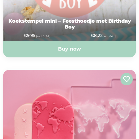
Koekstempel mini – Feesthoedje met Birthday
Boy
€
9,95
€
8,22
(incl. VAT)
(ex. VAT)
Buy now