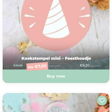
Koekstempel mini – Feesthoedje
€
9,95
€
6,20
7,50
€
nu
(incl. VAT)
(ex. VAT)
Buy now