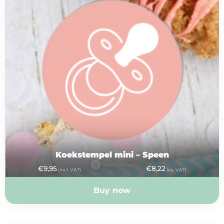
Koekstempel mini – Speen
€
9,95
€
8,22
(incl. VAT)
(ex. VAT)
Buy now