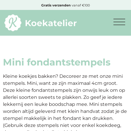
MENU
Cadeautje
bij bestelling vanaf €50,-
Minimum
bestelbedrag:
€10
Mini fondantstempels
Nieuwe
Kleine koekjes bakken? Decoreer ze met onze mini
producten
stempels. Mini, want ze zijn maximaal 4cm groot.
Deze kleine fondantstempels zijn onwijs leuk om op
allerlei soorten sweets te plakken. Zo geef je iedere
Producten
lekkernij een leuke boodschap mee. Mini stempels
op
worden altijd geleverd met klein handvat zodat je de
soort
stempel makkelijk in het fondant kan drukken.
(Gebruik deze stempels niet voor enkel koekdeeg,
Producten