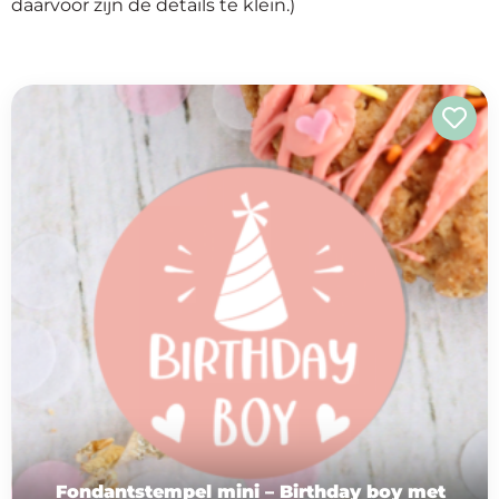
daarvoor zijn de details te klein.)
op
thema
Maatwerk
Cursussen
Gratis
Outlet
Fondantstempel mini – Birthday boy met