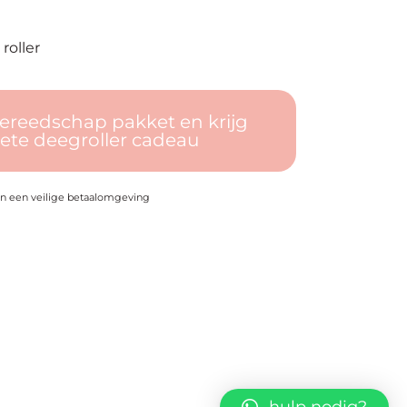
roller
ereedschap pakket en krijg
iete deegroller cadeau
in een veilige betaalomgeving
hulp nodig?