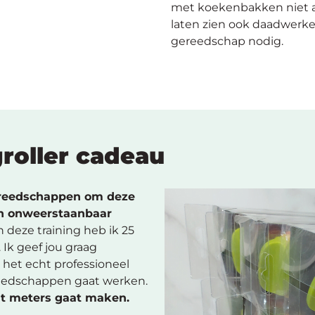
met koekenbakken niet and
laten zien ook daadwerk
gereedschap nodig.
groller cadeau
reedschappen om deze
en onweerstaanbaar
 deze training heb ik 25
 Ik geef jou graag
m het echt professioneel
reedschappen gaat werken.
ht meters gaat maken.