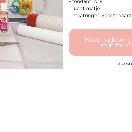
– fondant roller
– lucht matje
– maatringen voor fondant 
Koop nu jouw g
mijn favor
Je komt 