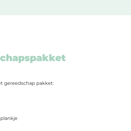
schapspakket
het gereedschap pakket:
 plankje