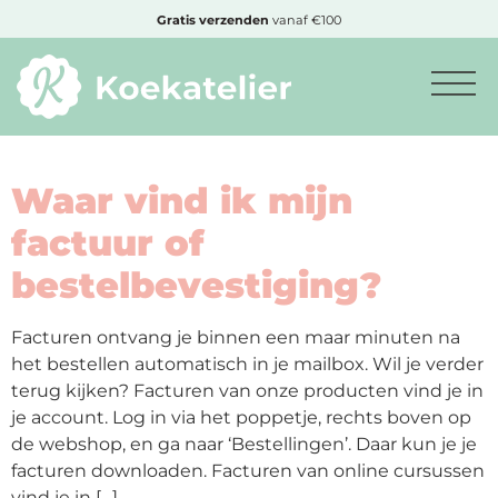
MENU
Gratis
verzenden
vanaf €100
Minimum
bestelbedrag:
€10
Waar vind ik mijn
factuur of
bestelbevestiging?
Nieuwe
producten
Facturen ontvang je binnen een maar minuten na
het bestellen automatisch in je mailbox. Wil je verder
Producten
terug kijken? Facturen van onze producten vind je in
op
je account. Log in via het poppetje, rechts boven op
soort
de webshop, en ga naar ‘Bestellingen’. Daar kun je je
facturen downloaden. Facturen van online cursussen
Producten
vind je in […]