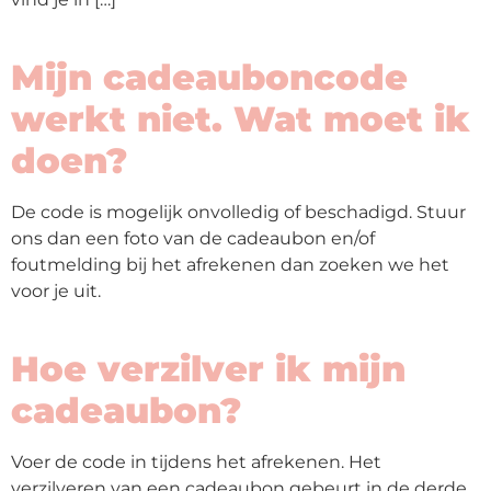
op
thema
Mijn cadeauboncode
Maatwerk
werkt niet. Wat moet ik
doen?
Cursussen
De code is mogelijk onvolledig of beschadigd. Stuur
Gratis
ons dan een foto van de cadeaubon en/of
foutmelding bij het afrekenen dan zoeken we het
Outlet
voor je uit.
Hoe verzilver ik mijn
cadeaubon?
Voer de code in tijdens het afrekenen. Het
verzilveren van een cadeaubon gebeurt in de derde